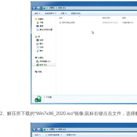
2、解压所下载的“Win7x86_2020.iso”镜像;鼠标右键点击文件，