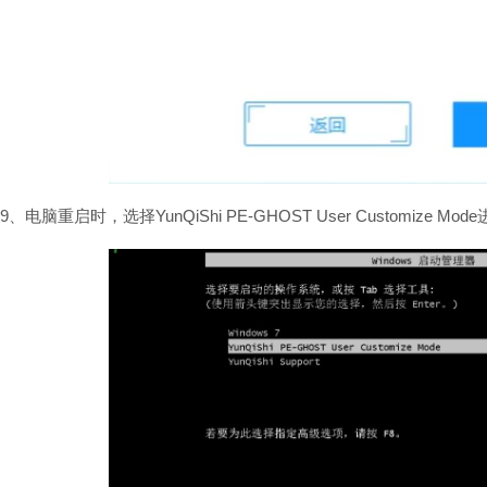
9、电脑重启时，选择YunQiShi PE-GHOST User Customize Mo