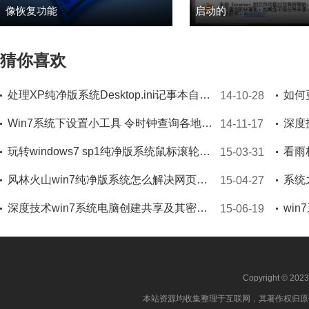
像恢复功能
启动的
猜你喜欢
处理XP纯净版系统Desktop.ini记事本自动启动的妙计
14-10-28
Win7系统下设置小工具 令时钟查询各地时差的设置窍门
14-11-17
玩转windows7 sp1纯净版系统鼠标滚轮的六种技巧
15-03-31
风林火山win7纯净版系统怎么解决网页无法安装ActiveX控件的问题
15-04-27
深度技术win7系统电脑创建共享及其密码错误的方法
wi
15-06-19
Copyright © 202
本站资源均收集整理于互联网，其著作权归原作