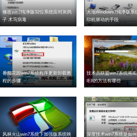
修改win7纯净版32位系统应对灰鸽
大地Windows7纯净版
子 木马病毒
印机驱动的手段
番茄花园win7系统程序更新卸载教
技术员联盟win7系统将I
程的步骤
IE8的方法有哪些
风林火山win7系统下加强版系统映
深度技术win7系统是如