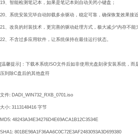
19、智能检测笔记本，如果是笔记本则自动关闭小键盘；
20、系统安装完毕自动卸载多余驱动，稳定可靠，确保恢复效果接
21、改良的封装技术，更完善的驱动处理方式，极大减少“内存不能为r
22、不含过多应用软件，让系统保持在最佳运行状态。
[温馨提示]：下载本系统ISO文件后如非使用光盘刻录安装系统，而
压到除C盘后的其他盘符
文件: DADI_WIN732_RXB_0701.iso
大小: 3113148416 字节
MD5: 48243A34E34276D4E69ACA1B12C3534E
SHA1: 801BE98A1F36AA6C0C72E3AF2483093A3D699380