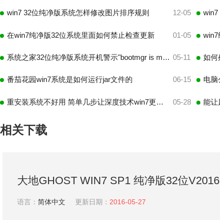
win7 32位纯净版系统怎样修改图片排序规则
12-05
wi
在win7纯净版32位系统里面如何禁止检查更新
01-05
wi
系统之家32位纯净版系统开机警示"bootmgr is missing"的还原之路
05-11
番茄花园win7系统是如何运行jar文件的
06-15
电脑
重安装系统不好用 简单几步让深度技术win7更好用
05-28
能让
相关下载
大地GHOST WIN7 SP1 纯净版32位V2016
WIN7纯净系统
语言：
简体中文
更新日期：
2016-05-27