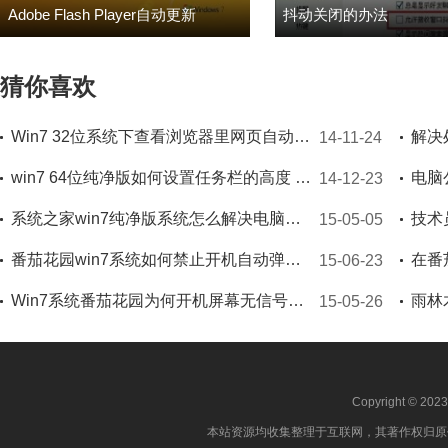
Adobe Flash Player自动更新
抖动关闭的办法
猜你喜欢
Win7 32位系统下查看浏览器里网页自动登录保存密码的诀窍
14-11-24
win7 64位纯净版如何设置任务栏的高度 让其更易于浏览
14-12-23
系统之家win7纯净版系统怎么解决电脑变卡的问题
技术
15-05-05
番茄花园win7系统如何禁止开机自动弹出IE广告
在番
15-06-23
Win7系统番茄花园为何开机屏幕无信号输入问题
雨林
15-05-26
Copyright © 202
本站资源均收集整理于互联网，其著作权归原作