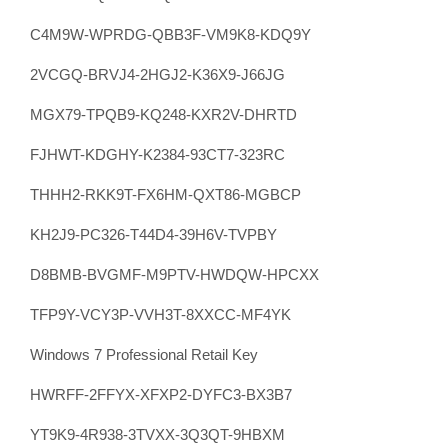
C4M9W-WPRDG-QBB3F-VM9K8-KDQ9Y
2VCGQ-BRVJ4-2HGJ2-K36X9-J66JG
MGX79-TPQB9-KQ248-KXR2V-DHRTD
FJHWT-KDGHY-K2384-93CT7-323RC
THHH2-RKK9T-FX6HM-QXT86-MGBCP
KH2J9-PC326-T44D4-39H6V-TVPBY
D8BMB-BVGMF-M9PTV-HWDQW-HPCXX
TFP9Y-VCY3P-VVH3T-8XXCC-MF4YK
Windows 7 Professional Retail Key
HWRFF-2FFYX-XFXP2-DYFC3-BX3B7
YT9K9-4R938-3TVXX-3Q3QT-9HBXM