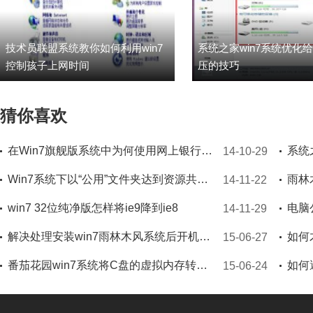
技术员联盟系统教你如何利用win7
系统之家win7系统优化
控制孩子上网时间
压的技巧
猜你喜欢
在Win7旗舰版系统中为何使用网上银行支付不了
14-10-29
Win7系统下以“公用”文件夹达到资源共享的小窍门
雨林
14-11-22
win7 32位纯净版怎样将ie9降到ie8
14-11-29
解决处理安装win7雨林木风系统后开机提示cannot find hyldr in all drives问题
如何
15-06-27
番茄花园win7系统将C盘的虚拟内存转移到D盘的技巧
15-06-24