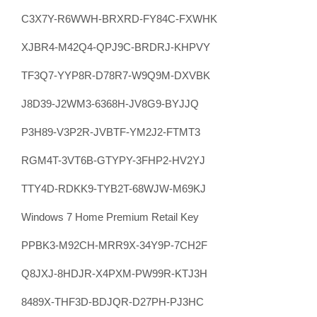
C3X7Y-R6WWH-BRXRD-FY84C-FXWHK
XJBR4-M42Q4-QPJ9C-BRDRJ-KHPVY
TF3Q7-YYP8R-D78R7-W9Q9M-DXVBK
J8D39-J2WM3-6368H-JV8G9-BYJJQ
P3H89-V3P2R-JVBTF-YM2J2-FTMT3
RGM4T-3VT6B-GTYPY-3FHP2-HV2YJ
TTY4D-RDKK9-TYB2T-68WJW-M69KJ
Windows 7 Home Premium Retail Key
PPBK3-M92CH-MRR9X-34Y9P-7CH2F
Q8JXJ-8HDJR-X4PXM-PW99R-KTJ3H
8489X-THF3D-BDJQR-D27PH-PJ3HC