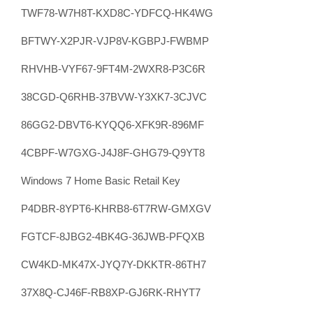
TWF78-W7H8T-KXD8C-YDFCQ-HK4WG
BFTWY-X2PJR-VJP8V-KGBPJ-FWBMP
RHVHB-VYF67-9FT4M-2WXR8-P3C6R
38CGD-Q6RHB-37BVW-Y3XK7-3CJVC
86GG2-DBVT6-KYQQ6-XFK9R-896MF
4CBPF-W7GXG-J4J8F-GHG79-Q9YT8
Windows 7 Home Basic Retail Key
P4DBR-8YPT6-KHRB8-6T7RW-GMXGV
FGTCF-8JBG2-4BK4G-36JWB-PFQXB
CW4KD-MK47X-JYQ7Y-DKKTR-86TH7
37X8Q-CJ46F-RB8XP-GJ6RK-RHYT7