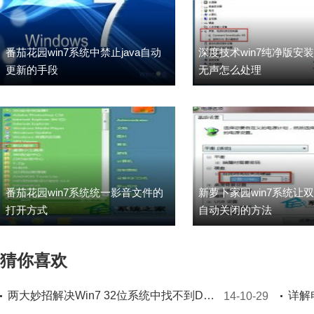
番茄花园win7系统中禁止java自动
深度技术win7纯净版安
更新的手段
无声怎么处理
番茄花园win7系统统一影音文件的
新萝卜家园win7系统让
打开方式
自动关闭的方法
猜你喜欢
两大妙招解决Win7 32位系统中找不到DVD驱动
详解
14-10-29