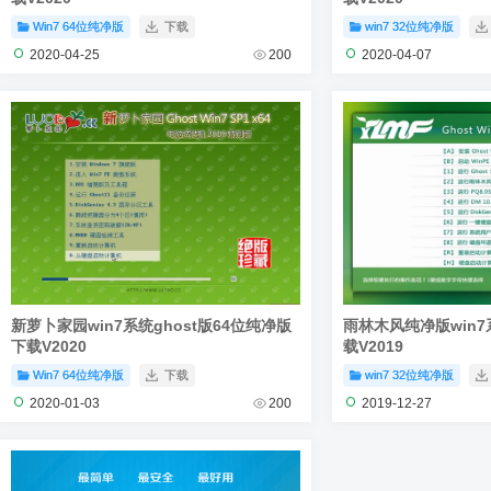
Win7 64位纯净版
下载
win7 32位纯净版
2020-04-25
200
2020-04-07
新萝卜家园win7系统ghost版64位纯净版
雨林木风纯净版win7系
下载V2020
载V2019
Win7 64位纯净版
下载
win7 32位纯净版
2020-01-03
200
2019-12-27