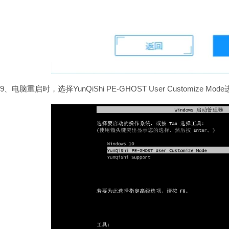
9、电脑重启时，选择YunQiShi PE-GHOST User Customize Mo