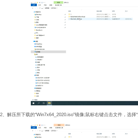
2、解压所下载的“Win7x64_2020.iso”镜像;鼠标右键点击文件，选择“解压