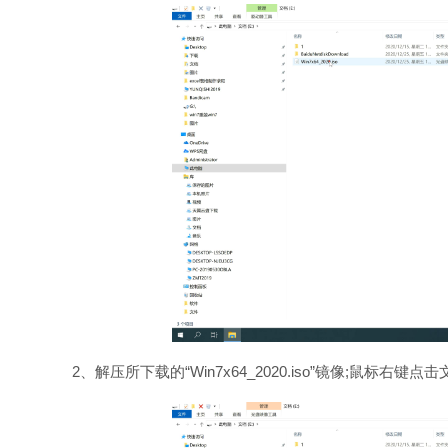
2、解压所下载的“Win7x64_2020.iso”镜像;鼠标右键点击文