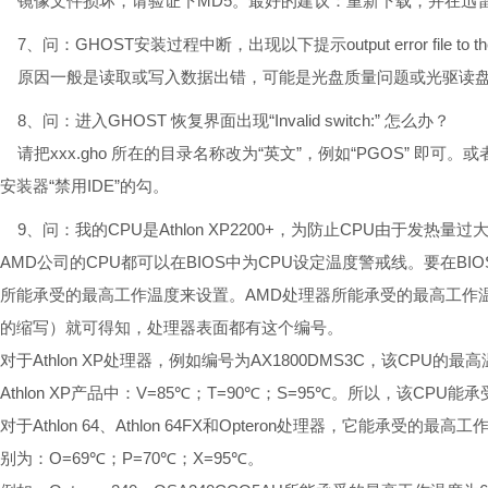
镜像文件损坏，请验证下MD5。最好的建议：重新下载，并在迅
7、问：GHOST安装过程中断，出现以下提示output error file to the followi
原因一般是读取或写入数据出错，可能是光盘质量问题或光驱读盘
8、问：进入GHOST 恢复界面出现“Invalid switch:” 怎么办？
请把xxx.gho 所在的目录名称改为“英文”，例如“PGOS” 即可。
安装器“禁用IDE”的勾。
9、问：我的CPU是Athlon XP2200+，为防止CPU由于发热
AMD公司的CPU都可以在BIOS中为CPU设定温度警戒线。要在BI
所能承受的最高工作温度来设置。AMD处理器所能承受的最高工作温度，一般通
的缩写）就可得知，处理器表面都有这个编号。
对于Athlon XP处理器，例如编号为AX1800DMS3C，该CPU
Athlon XP产品中：V=85℃；T=90℃；S=95℃。所以，该CPU
对于Athlon 64、Athlon 64FX和Opteron处理器，它能承
别为：O=69℃；P=70℃；X=95℃。