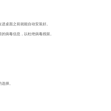
。
在进桌面之前就能自动安装好。
留的病毒信息，以杜绝病毒残留。
的选择。
。