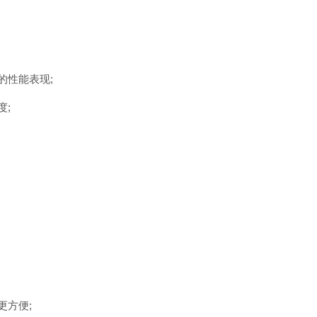
的性能表现;
度;
更方便;