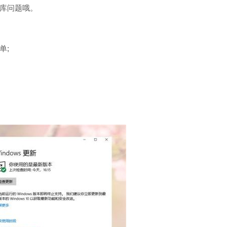
库问题哦。
单;