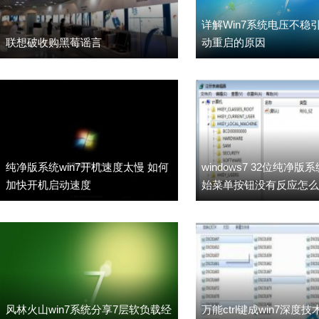
详解Win7系统电压不稳
联想破收购黑莓谣言
动重启的原因
纯净版系统win7开机速度太慢 如何
windows7 32位纯净
加快开机启动速度
始菜单按钮没有反应怎么
风林火山win7系统分享7层软负载经
万能ctrl键成win7深度