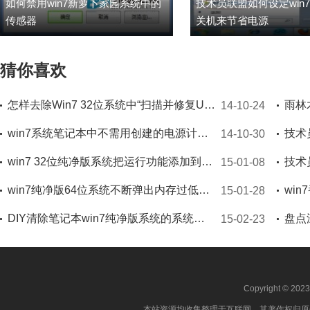
如何禁用win7新萝卜家园系统中的
技术员联盟如何设定win
传感器
关机来节省电源
猜你喜欢
怎样去除Win7 32位系统中“扫描并修复U盘”的提示
14-10-24
win7系统笔记本中不需用创建的电源计划时如何删
14-10-30
win7 32位纯净版系统把运行功能添加到开始菜单的办法
15-01-08
win7纯净版64位系统不断弹出内存过低的提示怎么办
15-01-28
DIY清除笔记本win7纯净版系统的系统服务程序
盘点
15-02-23
Copyright © 202
本站资源均收集整理于互联网，其著作权归原作