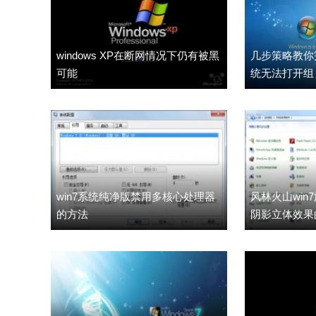
windows XP在断网情况下仍有被黑
几步策略教你完
可能
统无法打开组
win7系统纯净版禁用多核心处理器
风林火山win
的方法
阴影立体效果