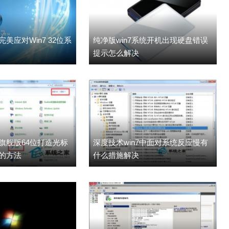
美应对Win7 32位系
纯净版win7系统开机出现硬盘错误
提示怎么解决
7旗舰版64位打造光标
深度技术win7中面对系统反应慢有
的方法
什么措施解决