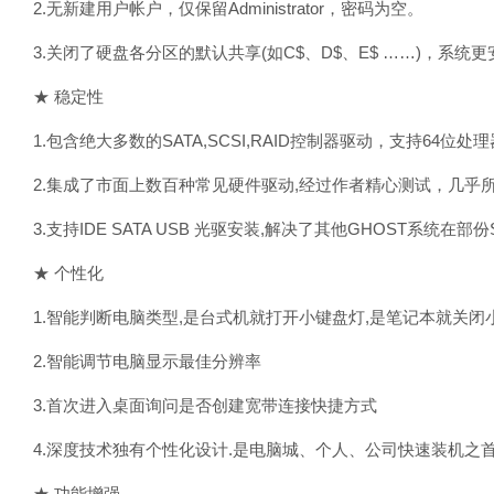
2.无新建用户帐户，仅保留Administrator，密码为空。
3.关闭了硬盘各分区的默认共享(如C$、D$、E$ ……)，系统更
★ 稳定性
1.包含绝大多数的SATA,SCSI,RAID控制器驱动，支持64位
2.集成了市面上数百种常见硬件驱动,经过作者精心测试，几乎
3.支持IDE SATA USB 光驱安装,解决了其他GHOST系统在
★ 个性化
1.智能判断电脑类型,是台式机就打开小键盘灯,是笔记本就关闭
2.智能调节电脑显示最佳分辨率
3.首次进入桌面询问是否创建宽带连接快捷方式
4.深度技术独有个性化设计.是电脑城、个人、公司快速装机之
★ 功能增强