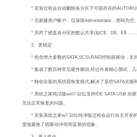
* 安装过程会自动删除各分区下可能存在的AUTOR
* 无新建用户帐户，仅保留Administrator，密码为
* 关闭了硬盘各分区的默认共享(如C$、D$、E$ …
2、更稳定
* 包含绝大多数的SATA,SCSI,RAID控制器驱动，
* 集成了数百种常见硬件驱动,经过作者精心测试，几
* 独创全新的系统双恢复模式,解决了某些SATA光
* 系统之家纯洁版win7 32位支持IDE SATA USB
无法正常恢复的问题。
* 安装系统之家w7 32位纯净版过程会运行自主开
度地避免了因驱动冲突而蓝屏的现象。
3、更人性化