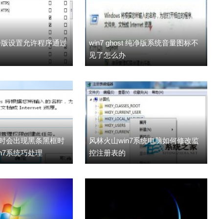
位纯净版设置允许程序通过
win7 ghost 纯净版系统音量图标不
见了怎么办
时会出现黑条黑框时
风林火山win7系统电脑如何修改监
n7系统巧处理
控注册表的