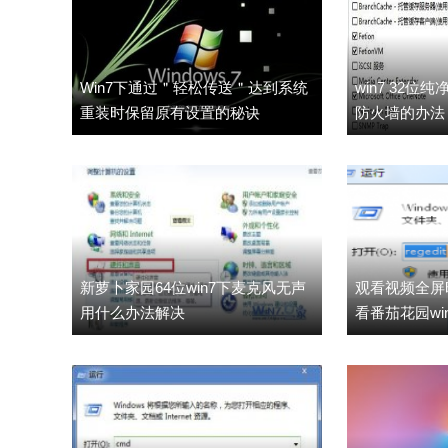
Win7下通过＂轻松传送＂达到系统
win7 32
重装时保留原有设置的秘诀
防火墙的办法
新萝卜家园64位win7下麦克风无声
观看视频全屏
用什么办法解决
看番茄花园wi