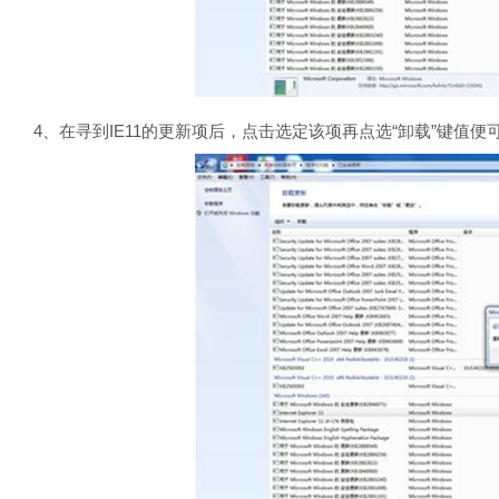
4、在寻到IE11的更新项后，点击选定该项再点选“卸载”键值便可