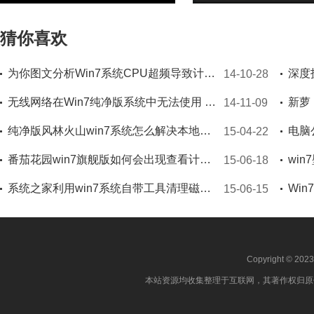
猜你喜欢
为你图文分析Win7系统CPU超频导致计算机蓝屏的原
14-10-28
无线网络在Win7纯净版系统中无法使用 解决“错误1067”
14-11-09
纯净版风林火山win7系统怎么解决本地主机无法打开的问题
电脑
15-04-22
番茄花园win7旗舰版如何会出现查看计算机属性未反应
wi
15-06-18
系统之家利用win7系统自带工具清理磁盘碎片
15-06-15
Copyright © 202
本站资源均收集整理于互联网，其著作权归原作